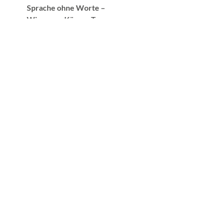
Sprache ohne Worte –
Wie unser Körper Trauma
verarbeitet und uns in die
innere Balance zurückführt
Peter A. Levine / Kösel Verlag
ISBN 978-3-466-30918-4
FÜR WEITERE
INFORMATIONEN UND ZUR
TERMINVEREINBARUNG
NEHMEN SIE BITTE
KONTAKT MIT MIR AUF.
KONTAKT