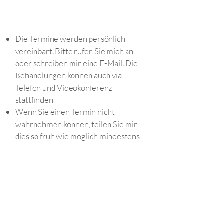
BEHANDLUNGSINFOS
Die Termine werden persönlich
vereinbart. Bitte rufen Sie mich an
oder schreiben mir eine E-Mail. Die
Behandlungen können auch via
Telefon und Videokonferenz
stattfinden.
Wenn Sie einen Termin nicht
wahrnehmen können, teilen Sie mir
dies so früh wie möglich mindestens
24 Stunden vor Terminbeginn mit.
FÜR WEITERE
INFORMATIONEN UND ZUR
TERMINVEREINBARUNG